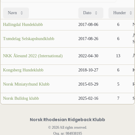
Navn
Dato
Hunder
Hallingdal Hundeklubb
2017-08-06
6
N
Å
Trøndelag Selskapshundklubb
2017-08-26
6
S
NKK Ålesund 2022 (International)
2022-04-30
13
Å
Kongsberg Hundeklubb
2018-10-27
6
K
Norsk Miniatyrhund Klubb
2015-03-29
5
R
Norsk Bulldog klubb
2025-02-16
7
S
Norsk Rhodesian Ridgeback Klubb
©
2026
All rights reserved.
Org. nr: 984938195