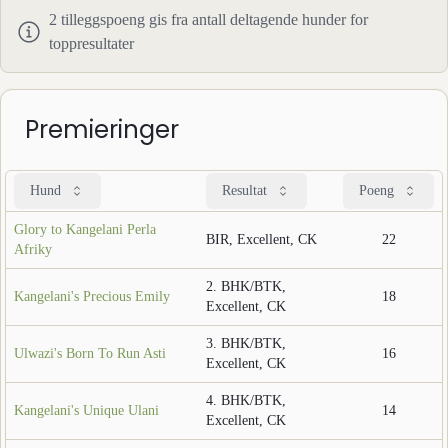
2
tilleggspoeng gis fra antall deltagende hunder for
toppresultater
Premieringer
Hund
Resultat
Poeng
Glory to Kangelani Perla
BIR, Excellent, CK
22
Afriky
2. BHK/BTK,
Kangelani's Precious Emily
18
Excellent, CK
3. BHK/BTK,
Ulwazi's Born To Run Asti
16
Excellent, CK
4. BHK/BTK,
Kangelani's Unique Ulani
14
Excellent, CK