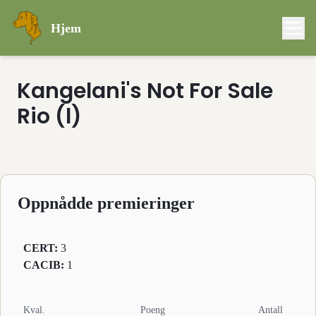
Hjem
Kangelani's Not For Sale
Rio (l)
Oppnådde premieringer
CERT
:
3
CACIB
:
1
Kval.
Poeng
Antall