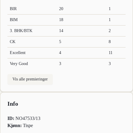
BIR
20
1
BIM
18
1
3. BHK/BTK
14
2
CK
5
8
Excellent
4
11
Very Good
3
3
Vis alle premieringer
Info
ID:
NO47533/13
Kjønn:
Tispe