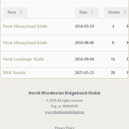
Navn
Dato
Hunder
Norsk Miniatyrhund Klubb
2016-03-19
4
R
Norsk Miniatyrhund Klubb
2016-08-06
8
K
Norsk Leonberger Klubb
2016-09-04
16
D
NKK Nordisk
2025-05-25
28
F
Norsk Rhodesian Ridgeback Klubb
©
2026
All rights reserved.
Org. nr: 984938195
www.rhodesianridgeback.no
Privacy Policy