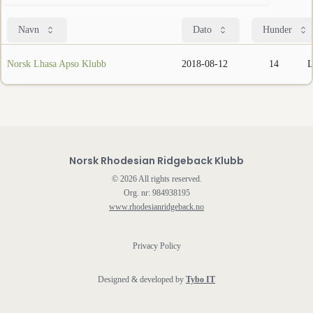
Navn
Dato
Hunder
Norsk Lhasa Apso Klubb
2018-08-12
14
L
Norsk Rhodesian Ridgeback Klubb
©
2026
All rights reserved.
Org. nr: 984938195
www.rhodesianridgeback.no
Privacy Policy
Designed & developed by
Tybo IT