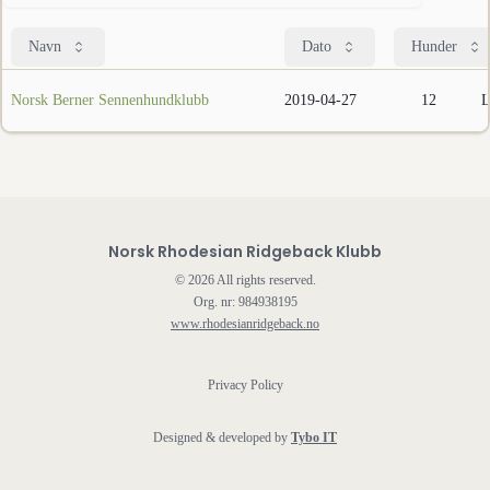
Navn
Dato
Hunder
Norsk Berner Sennenhundklubb
2019-04-27
12
L
Norsk Rhodesian Ridgeback Klubb
©
2026
All rights reserved.
Org. nr: 984938195
www.rhodesianridgeback.no
Privacy Policy
Designed & developed by
Tybo IT