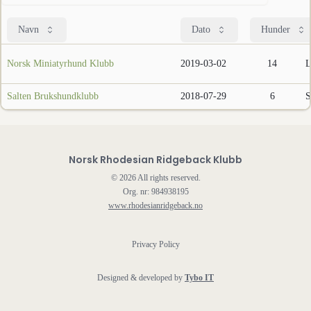
Navn
Dato
Hunder
Norsk Miniatyrhund Klubb
2019-03-02
14
L
Salten Brukshundklubb
2018-07-29
6
S
Norsk Rhodesian Ridgeback Klubb
©
2026
All rights reserved.
Org. nr: 984938195
www.rhodesianridgeback.no
Privacy Policy
Designed & developed by
Tybo IT